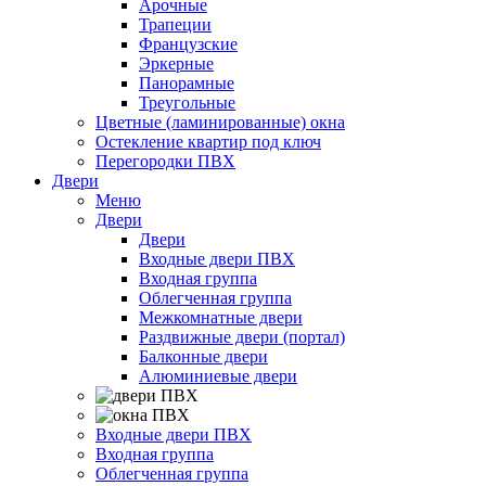
Арочные
Трапеции
Французские
Эркерные
Панорамные
Треугольные
Цветные (ламинированные) окна
Остекление квартир под ключ
Перегородки ПВХ
Двери
Меню
Двери
Двери
Входные двери ПВХ
Входная группа
Облегченная группа
Межкомнатные двери
Раздвижные двери (портал)
Балконные двери
Алюминиевые двери
Входные двери ПВХ
Входная группа
Облегченная группа