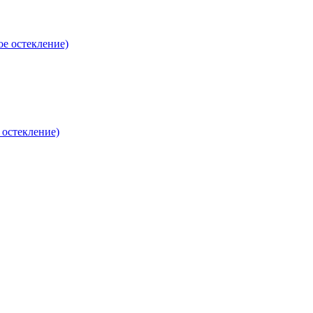
е остекление)
 остекление)