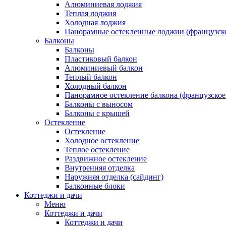
Алюминиевая лоджия
Теплая лоджия
Холодная лоджия
Панорамные остекленные лоджии (французско
Балконы
Балконы
Пластиковый балкон
Алюминиевый балкон
Теплый балкон
Холодный балкон
Панорамное остекление балкона (французское
Балконы с выносом
Балконы с крышей
Остекление
Остекление
Холодное остекление
Теплое остекление
Раздвижное остекление
Внутренняя отделка
Наружняя отделка (сайдинг)
Балконные блоки
Коттеджи и дачи
Меню
Коттеджи и дачи
Коттеджи и дачи