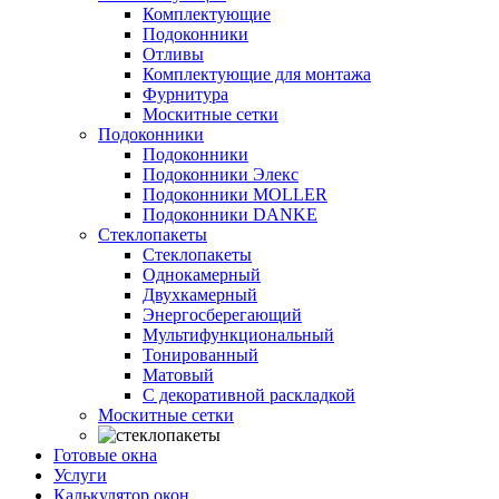
Комплектующие
Подоконники
Отливы
Комплектующие для монтажа
Фурнитура
Москитные сетки
Подоконники
Подоконники
Подоконники Элекс
Подоконники MOLLER
Подоконники DANKE
Стеклопакеты
Стеклопакеты
Однокамерный
Двухкамерный
Энергосберегающий
Мультифункциональный
Тонированный
Матовый
С декоративной раскладкой
Москитные сетки
Готовые окна
Услуги
Калькулятор окон