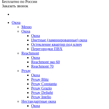
Бесплатно по России
Заказать звонок
Окна
Меню
Окна
Окна
Цветные (ламинированные) окна
Остекление квартир под ключ
Перегородки ПВХ
Reachmont
Окна
Reachmont эко 60
Reachmont 70
Рехау
Окна
Рехау Blitz
Рехау Constanta
Рехау Grazio
Рехау Delight
Рехау Intelio
Нестандартные окна
Окна