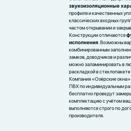
звукоизоляционные хар
профиля и качественных упл
классических входных групп
частом открывании и закры
Конструкции отличаются
ф
исполнения
. Возможны ва
комбинированным заполнен
замков, доводчиков и разл
можно заламинировать в лю
раскладкой в стеклопакете
Компания «Озёрские окна»
ПВХ по индивидуальным ра
бесплатно проведут замер
комплектацию с учётом ваш
выполняются строго по дог
производителя.