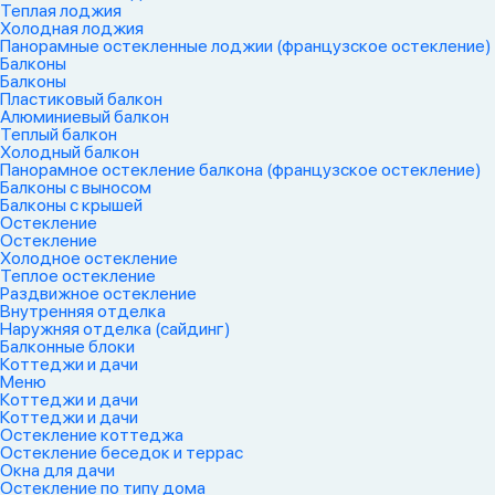
Теплая лоджия
Холодная лоджия
Панорамные остекленные лоджии (французское остекление)
Балконы
Балконы
Пластиковый балкон
Алюминиевый балкон
Теплый балкон
Холодный балкон
Панорамное остекление балкона (французское остекление)
Балконы с выносом
Балконы с крышей
Остекление
Остекление
Холодное остекление
Теплое остекление
Раздвижное остекление
Внутренняя отделка
Наружняя отделка (сайдинг)
Балконные блоки
Коттеджи и дачи
Меню
Коттеджи и дачи
Коттеджи и дачи
Остекление коттеджа
Остекление беседок и террас
Окна для дачи
Остекление по типу дома