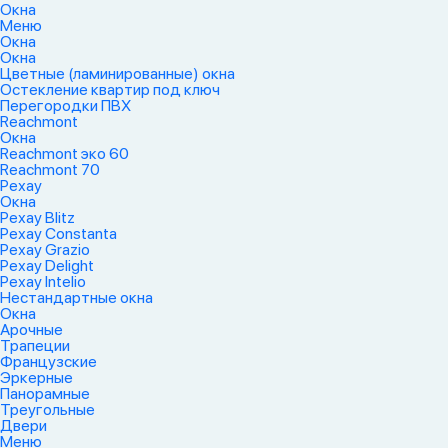
Окна
Меню
Окна
Окна
Цветные (ламинированные) окна
Остекление квартир под ключ
Перегородки ПВХ
Reachmont
Окна
Reachmont эко 60
Reachmont 70
Рехау
Окна
Рехау Blitz
Рехау Constanta
Рехау Grazio
Рехау Delight
Рехау Intelio
Нестандартные окна
Окна
Арочные
Трапеции
Французские
Эркерные
Панорамные
Треугольные
Двери
Меню